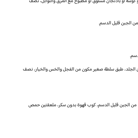
كوسة أو باذنجان مسلوق أو مطبوخ مع المرق والتوابل، نصف
الجلد، طبق سلطة صغير مكون من الفجل والخس والخيار، نصف
 صغيرة الحجم، 2 شريحة من الجبن قليل الدسم، كوب قهوة بدون سكر، ملعقتين حمص