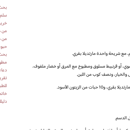
بحث 
سلم 
خريط
من ه
من ه
حبوب
بحث 
مطوية عن
ي، أو قرنبيط مسلوق ومطبوخ مع المرق أو خضار ملفوف،
دعاء
والخيار، ونصف كوب من اللبن.
للطب
بات من الزيتون الأسود.
خاتم
دليلك