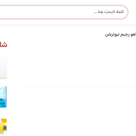
هو رجيم نيوترشن
مجلة برونزية للفتاة العصرية
شاه
ابحث عن أي موضوع يهمك