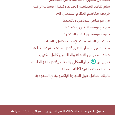
سلم تقاعد المعلمين الجديد وكيفية احتساب الراتب
خريطة مفاهيم النظام الشمسي pdf
من هو سامر اسماعيل ويكيبيديا
من هو يوسف انطاكي ويكيبيديا
حبوب موسيجور لتكبير المؤخرة
بحث عن المنمنمات الإسلامية كامل بالعناصر
مطوية عن سرطان الثدي pdf مميزة جاهزة للطباعة
دعاء النصر على الاعداء والظالمين كامل مكتوب
تقرير عن الانفجار السكاني بالعناصر pdf جاهز للطباعة
خاتمة بحث جاهزة لكافة المجالات
دليلك الشامل حول التجارة الإلكترونية في السعودية
حقوق النشر محفوظة 2022 ©
مجلة برونزية
-
مواقع مفيدة
-
سياسة