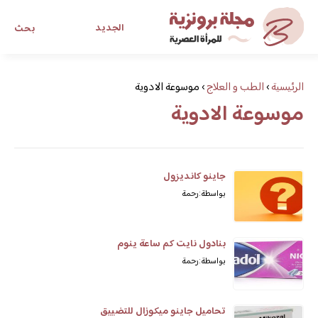
الجديد
بحث
مجلة برونزية للفتاة العصرية
الرئيسية
›
الطب و العلاج
›
موسوعة الادوية
موسوعة الادوية
ابحث عن أي موضوع يهمك
جاينو كانديزول
بواسطة: رحمة
بنادول نايت كم ساعة ينوم
بواسطة: رحمة
تحاميل جاينو ميكوزال للتضييق