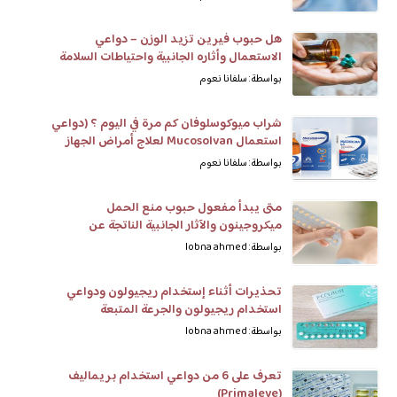
هل حبوب فيرين تزيد الوزن – دواعي
الاستعمال وأثاره الجانبية واحتياطات السلامة
بواسطة: سلفانا نعوم
شراب ميوكوسلوفان كم مرة في اليوم ؟ (دواعي
استعمال Mucosolvan لعلاج أمراض الجهاز
التنفسي)
بواسطة: سلفانا نعوم
متى يبدأ مفعول حبوب منع الحمل
ميكروجينون والآثار الجانبية الناتجة عن
الاستخدام
بواسطة: lobna ahmed
تحذيرات أثناء إستخدام ريجيولون ودواعي
استخدام ريجيولون والجرعة المتبعة
بواسطة: lobna ahmed
تعرف على 6 من دواعي استخدام بريماليف
(Primaleve)