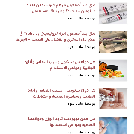
متي يبدأ مفعول مرهم فيوسيدين لغدة
بارثولين – الجرعة وطريقة الاستعمال
بواسطة: سلفانا نعوم
متى يبدأ مفعول ابرة تروليسيتي Trulicity في
علاج داء السكري والقضاء على السمنة – الجرعة
والآثار الجانبية
بواسطة: سلفانا نعوم
هل دواء سيميثيكون يسبب النعاس وأثاره
الجانبية ودواعي الاستخدام
بواسطة: سلفانا نعوم
هل دواء سكوبينال يسبب النعاس وآثاره
الجانبية ومخاطره الصحية واحتياطات
الاستعمال
بواسطة: سلفانا نعوم
هل حقن ديبوفيت تزيد الوزن وفوائدها
الصحية ودواعي استعمالها
بواسطة: سلفانا نعوم