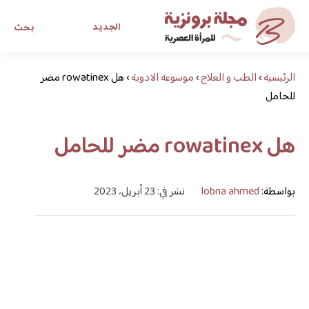
الجديد
بحث
الرئيسية
›
الطب و العلاج
›
موسوعة الادوية
›
هل rowatinex مضر
مجلة برونزية للفتاة العصرية
للحامل
ابحث عن أي موضوع يهمك
هل rowatinex مضر للحامل
بواسطة:
lobna ahmed
نشر في: 23 أبريل، 2023