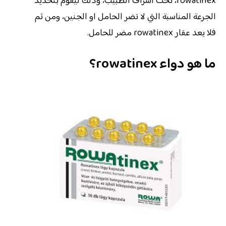
rowatinex، تحت اشراف الطبيب، وذلك ليقوم بتحديد
الجرعة المناسبة التي لا تضر الحامل او الجنين، ومن ثم
فلا يعد عقار rowatinex مضر للحامل.
ما هو دواء rowatinex؟