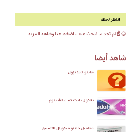
انتظر لحظة
😊
☝️لم تجد ما تبحث عنه .. اضغط هنا وشاهد المزيد
شاهد أيضا
جاينو كانديزول
بنادول نايت كم ساعة ينوم
تحاميل جاينو ميكوزال للتضييق