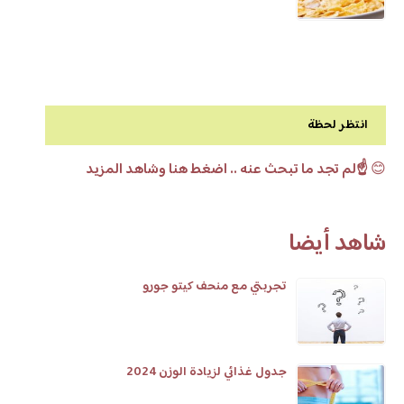
انتظر لحظة
😊
☝️لم تجد ما تبحث عنه .. اضغط هنا وشاهد المزيد
شاهد أيضا
تجربتي مع منحف كيتو جورو
جدول غذائي لزيادة الوزن 2024