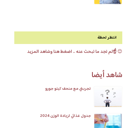
انتظر لحظة
😊
☝️لم تجد ما تبحث عنه .. اضغط هنا وشاهد المزيد
شاهد أيضا
تجربتي مع منحف كيتو جورو
جدول غذائي لزيادة الوزن 2024