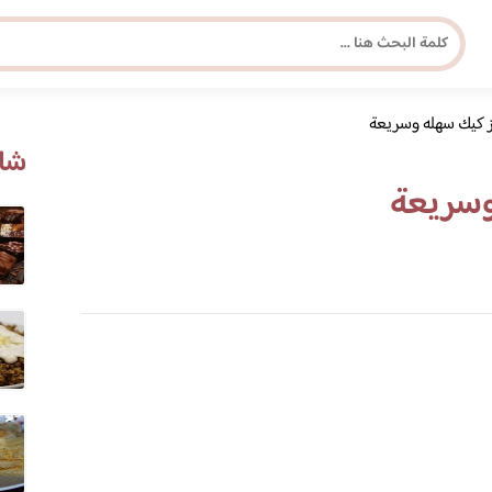
 كيك سهله وسريعة
مجلة برونزية للفتاة العصرية
شاه
وسريعة
ابحث عن أي موضوع يهمك