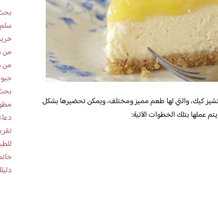
بحث 
سلم 
خريط
من ه
من ه
حبوب
بحث 
يز كيك، والتي لها طعم مميز ومختلف، ويمكن تحضيرها بشكل
مطوية عن
يتم عملها بتلك الخطوات الآتية:
دعاء
للطب
خاتم
دليلك