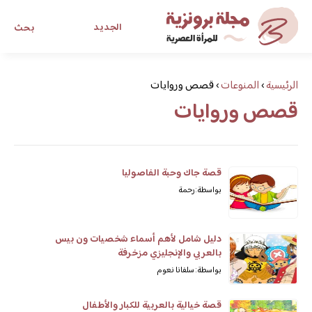
الجديد
بحث
مجلة برونزية للفتاة العصرية
الرئيسية
›
المنوعات
›
قصص وروايات
قصص وروايات
ابحث عن أي موضوع يهمك
قصة جاك وحبة الفاصوليا
بواسطة: رحمة
دليل شامل لأهم أسماء شخصيات ون بيس
بالعربي والإنجليزي مزخرفة
بواسطة: سلفانا نعوم
قصة خيالية بالعربية للكبار والأطفال