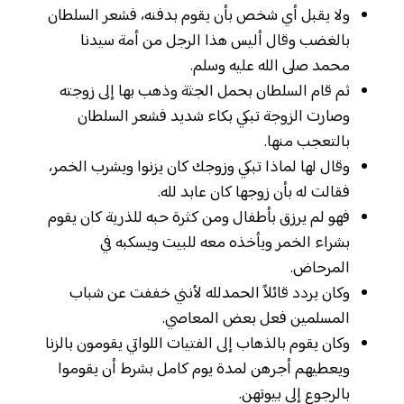
ولا يقبل أي شخص بأن يقوم بدفنه، فشعر السلطان
بالغضب وقال أليس هذا الرجل من أمة سيدنا
محمد صلى الله عليه وسلم.
ثم قام السلطان بحمل الجثة وذهب بها إلى زوجته
وصارت الزوجة تبكي بكاء شديد فشعر السلطان
بالتعجب منها.
وقال لها لماذا تبكي وزوجك كان يزنوا ويشرب الخمر،
فقالت له بأن زوجها كان عابد لله.
فهو لم يرزق بأطفال ومن كثرة حبه للذرية كان يقوم
بشراء الخمر ويأخذه معه للبيت ويسكبه في
المرحاض.
وكان يردد قائلاً الحمدلله لأنني خففت عن شباب
المسلمين فعل بعض المعاصي.
وكان يقوم بالذهاب إلى الفتيات اللواتي يقومون بالزنا
ويعطيهم أجرهن لمدة يوم كامل بشرط أن يقوموا
بالرجوع إلى بيوتهن.