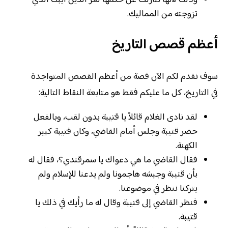
وذلك لأتها تتازلت عن حكمها لعز الدين أيبك الذي
تزوجته من المماليك.
أعظم قصص التاريخ
سوف نقدم لكم الآن قصة من أعظم القصص المتواجدة
في التاريخ، كل ما عليكم فقط هو متابعة النقاط التالية:
لقد نادى الغلام قائلاً يا قتيبة بدون لقب، وبالفعل
حضر قتيبة وجلس أمام القاضي، وكان قتيبة كبير
الكهنة.
فقال القاضي ما هي دعواك يا سمرقندي؟، فقال له
بأن قتيبة وجيشه هاجمونا ولم يدعنا للإسلام ولم
يتركنا ننظر في موضوعنا.
فنظر القاضي إلى قتيبة وقال له ما رأيك في ذلك يا
قتيبة.