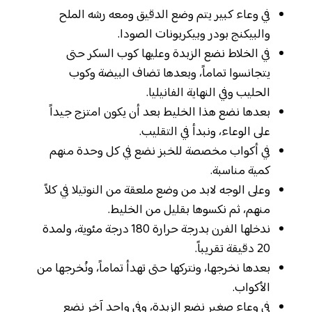
في وعاء كبير يتم وضع الدقيق ومعه رشه الملح
والبيكنج بودر وبيكربونات الصودا.
في الخلاط نضع الزبدة وعليها كوب السكر حتى
يتجانسوا تماماً، وبعدها تضاف البيضة وكوب
الحليب وفي النهاية الفانيليا.
بعدها نضع هذا الخليط بعد أن يكون امتزج جيداً
على الوعاء، ونبدأ في التقليب.
في أكواب مخصصة للخبز نضع في كل وحدة منهم
كمية مناسبة.
وعلى الوجه لابد من وضع ملعقة من النوتيلا في كلاً
منهم، ثم نكسوها بقليل من الخليط.
ندخلها الفرن بدرجة حرارة 180 درجة مئوية، ولمدة
20 دقيقة تقريباً.
بعدها نخرجها، ونتركها حتى تهدأ تماماً، ونُخرجها من
الأكواب.
في وعاء صغير نضع الزبدة، وفي واحد آخر نضع