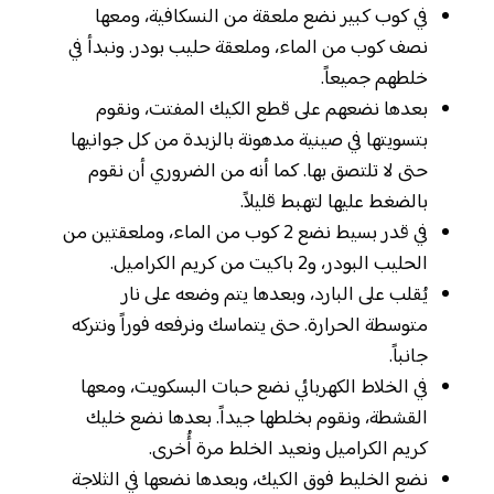
في كوب كبير نضع ملعقة من النسكافية، ومعها
نصف كوب من الماء، وملعقة حليب بودر. ونبدأ في
خلطهم جميعاً.
بعدها نضعهم على قطع الكيك المفتت، ونقوم
بتسويتها في صينية مدهونة بالزبدة من كل جوانيها
حتى لا تلتصق بها. كما أنه من الضروري أن نقوم
بالضغط عليها لتهبط قليلاً.
في قدر بسيط نضع 2 كوب من الماء، وملعقتين من
الحليب البودر، و2 باكيت من كريم الكراميل.
يُقلب على البارد، وبعدها يتم وضعه على نار
متوسطة الحرارة. حتى يتماسك ونرفعه فوراً ونتركه
جانباً.
في الخلاط الكهربائي نضع حبات البسكويت، ومعها
القشطة، ونقوم بخلطها جيداً. بعدها نضع خليك
كريم الكراميل ونعيد الخلط مرة أُخرى.
نضع الخليط فوق الكيك، وبعدها نضعها في الثلاجة