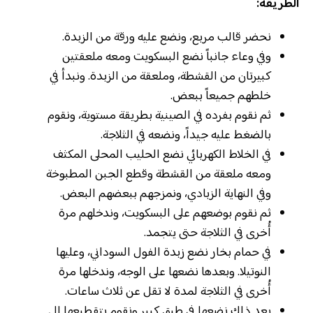
الطريقة:
نحضر قالب مربع، ونضع عليه ورقة من الزبدة.
وفي وعاء جانباً نضع البسكويت ومعه ملعقتين
كبيرتان من القشطة، وملعقة من الزبدة. ونبدأ في
خلطهم جميعاً ببعض.
ثم نقوم بفرده في الصينية بطريقة مستوية، ونقوم
بالضغط عليه جيداً، ونضعه في الثلاجة.
في الخلاط الكهربائي نضع الحليب المحلى المكثف
ومعه ملعقة من القشطة وقطع الجبن المطبوخة
وفي النهاية الزبادي، ونمزجهم ببعضهم البعض.
ثم نقوم بوضعهم على البسكويت، وندخلهم مرة
أُخرى في الثلاجة حتى يتجمد.
في حمام بخار نضع زبدة الفول السوداني، وعليها
النوتيلا. وبعدها نضعها على الوجه، وندخلها مرة
أُخرى في الثلاجة لمدة لا تقل عن ثلاث ساعات.
بعد ذلك نضعها في طبق كبير ونقوم بتقطيعها إلى