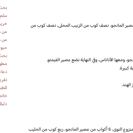
بحث 
سلم 
خريط
ن عصير المانجو، نصف كوب من الزبيب المحلى، نصف كوب من
من ه
من ه
حبوب
بحث 
جو، ومعها الأناناس، وفي النهاية نضع عصير الفيمتو.
مطوية عن
 كبيرة.
دعاء
الهند.
للطب
خاتم
دليلك
علبة من الزبادي خالية الدسم، 5 حبات من التمر منزوع النوى، 6 أكواب من عصير المانجو، ربع كوب من الحليب