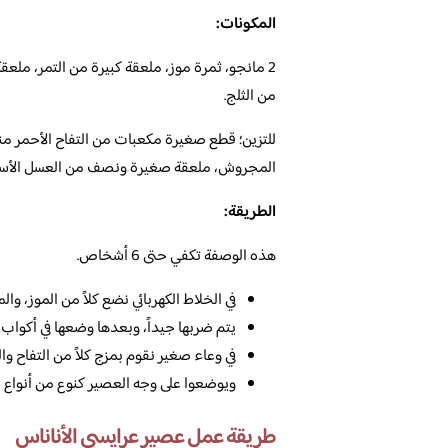
المكونات:
من الثلج.
للتزين؛ قطع صغيرة مكعبات من التفاح الأحمر منز
المجروش، ملعقة صغيرة ونصف من العسل الأسود، 3 ملاعق صغيرة من عصير ال
الطريقة:
هذه الوصفة تكفي حتى 6 أشخاص.
في الخلاط الكهربائي نضع كلاً من الموز، وال
يتم ضربها جيداً، وبعدها وضعها في أكواب ك
في وعاء صغير نقوم بمزج كلاً من التفاح وا
ويوضعوا على وجه العصير كنوع من أنواع ال
طريقة عمل عصير عرايسي الأناناس