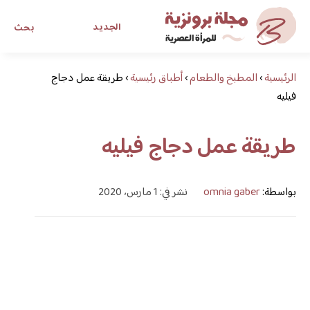
الجديد
بحث
الرئيسية
›
المطبخ والطعام
›
أطباق رئيسية
›
طريقة عمل دجاج
مجلة برونزية للفتاة العصرية
فيليه
ابحث عن أي موضوع يهمك
طريقة عمل دجاج فيليه
بواسطة:
omnia gaber
نشر في: 1 مارس، 2020