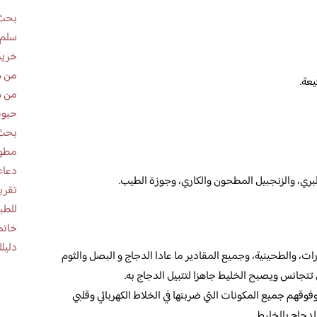
بحث 
سلم 
خريط
من ه
من ه
حبوب
بحث 
مطوية عن
دعاء
البري، والزنجبيل المطحون والكاري، وجوزة الطيب.
للطب
خاتم
دليلك
رات، والطحينية، وجميع المقادير ما عادا الدجاج و البصل والثوم
تى تتجانس ويصبح الخليط جاهزا لتتبيل الدجاج به.
قهم جميع المكونات التي ضربتها في الخلاط الكهربائي وقلبي
دجاج بالخليط.