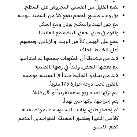
نضع القليل من الفستق المجروش على السطح.
وفي وعاء متسع الحجم نضع كلاً من السميد بنوعيه
مع جوز الهند والبيكنج بودر، ومع السكر.
ونقوم في طبق بخفق البيضة مع الفانيليا.
نضع على البيض كلاً من الزيت، والزبادي، ونصبهم
أعلى الخليط الجاف.
لابد من ملاحظة أن المكونات جميعها تم امتزاجها
مع بعضها البعض، ونبدأ في رصها بالصينية.
لابد من تساوي الخليط جيداً في الصينية. ووضعه
بالفرن تحت درجة حرارة 175 مئوياً.
يتم تركها لمدة ربع ساعة تقريباً أو أقل قليلاً.
يتم إخراجها، تركها حتى تهدأ.
ثم إحضار طبق، ونقلب البسبوسة عليه ونضيف له
كلاً من الشيرا وملاعق القشطة المتواجدين أعلاهم
قطع الفستق.