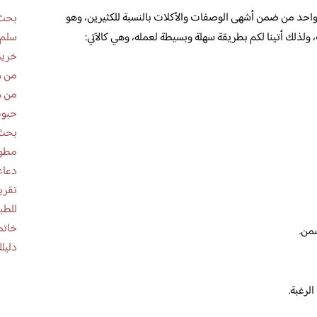
واحد من ضمن أشهى الوصفات والأكلات بالنسبة للكثيرين، وهو
بحث 
ولذلك أتينا لكم بطريقة سهلة وبسيطة لعمله، وهي كالآتي:
سلم 
خريط
من ه
من ه
حبوب
بحث 
مطوية عن
دعاء
للطب
خاتم
سمن.
دليلك
لرغبة.