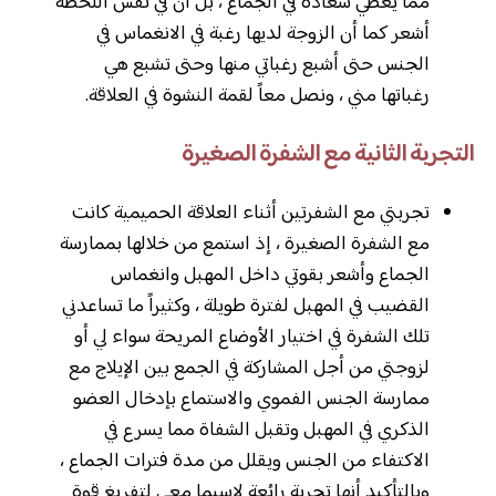
مما يعطي سعادة في الجماع ، بل أن في نفس اللحظة
أشعر كما أن الزوجة لديها رغبة في الانغماس في
الجنس حتى أشبع رغباتي منها وحتى تشبع هي
رغباتها مني ، ونصل معاً لقمة النشوة في العلاقة.
التجربة الثانية مع الشفرة الصغيرة
تجربتي مع الشفرتين أثناء العلاقة الحميمية كانت
مع الشفرة الصغيرة ، إذ استمع من خلالها بممارسة
الجماع وأشعر بقوتي داخل المهبل وانغماس
القضيب في المهبل لفترة طويلة ، وكثيراً ما تساعدني
تلك الشفرة في اختيار الأوضاع المريحة سواء لي أو
لزوجتي من أجل المشاركة في الجمع بين الإيلاج مع
ممارسة الجنس الفموي والاستماع بإدخال العضو
الذكري في المهبل وتقبل الشفاة مما يسرع في
الاكتفاء من الجنس ويقلل من مدة فترات الجماع ،
وبالتأكيد أنها تجربة رائعة لاسيما معي لتفريغ قوة