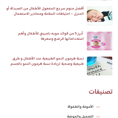
أفضل منوم سريع المفعول للأطفال من الصيدلة أو
المنزل – احتياطات السلامة ومحاذير الاستعمال
أبرز 5 من فوائد مويه بامبيني للأطفال وأهم
استخداماتها للرضع وسعرها
نسبة هرمون النمو الطبيعية عند الأطفال و طرق
طبيعية وصحية لزيادة نسبة هرمون النمو بالجسم
تصنيفات
الأمومة والطفولة
التجميل والموضة