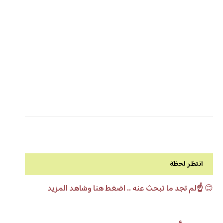
انتظر لحظة
😊
☝️لم تجد ما تبحث عنه .. اضغط هنا وشاهد المزيد