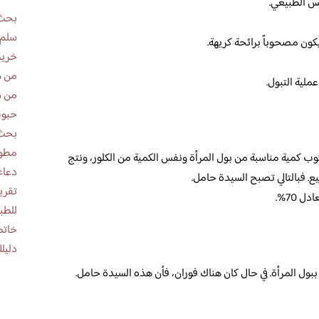
س الطبيعي.
بحث 
سلم 
يكون مصحوباً برائحة كريهة.
خريط
من ه
ملية التبول.
من ه
حبوب
بحث 
مطوية عن
ب كمية مناسبة من بول المرأة ونفس الكمية من الكلور، ونتج
دعاء
يع. فبالتالي تصبح السيدة حامل.
 70%.
للطب
خاتم
دليلك
ول المرأة. في حال كان هناك فوران، فأن هذه السيدة حامل.