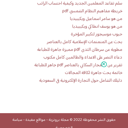
سلم تقاعد المعلمين الجديد وكيفية احتساب الراتب
خريطة مفاهيم النظام الشمسي pdf
من هو سامر اسماعيل ويكيبيديا
من هو يوسف انطاكي ويكيبيديا
حبوب موسيجور لتكبير المؤخرة
بحث عن المنمنمات الإسلامية كامل بالعناصر
مطوية عن سرطان الثدي pdf مميزة جاهزة للطباعة
دعاء النصر على الاعداء والظالمين كامل مكتوب
تقرير عن الانفجار السكاني بالعناصر pdf جاهز للطباعة
خاتمة بحث جاهزة لكافة المجالات
دليلك الشامل حول التجارة الإلكترونية في السعودية
حقوق النشر محفوظة 2022 ©
مجلة برونزية
-
مواقع مفيدة
-
سياسة