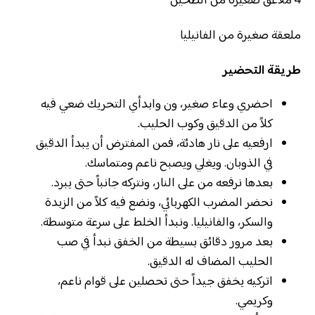
4 ملاعق صغيرة من الطحين
ملعقة صغيرة من الفانيليا
طريقة التحضير
احضري وعاء صغير، ون وابدأي التحريك ضعي فيه
كلاً من الدقيق وكوب الحليب.
ارفعيه على نار هادئة، فمن المفترض أن يبدأ الدقيق
في الذوبان. ويغلي ويصبح ناعم ومتماسك.
بعدها نرفعه من على النار، ونتركه جانباً حتى يبرد.
نحضر المضرب الكهربائي، ونضع فيه كلاً من الزبدة
والسكر، والفانيليا. ونبدأ الخلط على سرعة متوسطة.
بعد مرور دقائق بسيطة من الخفق نبدأ في صب
الحليب المضاف له الدقيق.
اتركيه يخفق جيداً حتى تحصلين على قوام ناعم،
وكريمي.