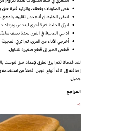
استمري في خلط المكونات لمدة تتراوح من 
غطى المكونات بغطاء، واتركيه فترة حتى ي
انتقلي الخليط في أناء دون تقليبه، وادهني ه
اتركي الخليط فترة أخرى ليتخمر، ويزداد ح
ادخلي العجينة في الفرن لمدة نصف ساعة.
أخرجي الأناء من الفرن، ثم اتركي العجينة ف
قطعي الخبر إلى قطع صغيرة للتناول.
لقد قدمانا لكم ابرز الطرق لإعداد خبز التوست 
إضافته إلى كافة أنواع الجبن، فضلاً عن استخدمه ف
جميل.
المراجع
1-