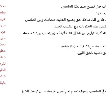
بحث 
نات حتى تصبح متماسكة الملمس.
سلم 
 الجيد.
خريط
اعة إلى ثلث ساعة، حتى يصبح الخليط متماسك ولين الملمس.
من ه
ضعى علية المكونات مع التقليب الجيد.
من ه
قيقة حتى يتخمر، ويزداد حجمه.
حبوب
بحث 
اد حجمه، مع تغطيته حتى لا ينشف.
مطوية عن
حتى تصبح ذهبي اللون.
دعاء
للطب
خاتم
دليلك
نة في الملمس، وسوف نقدم لكم أسهل طريقة لعمل توست الخبز