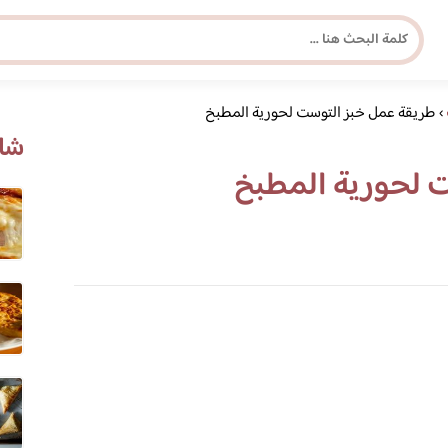
›
طريقة عمل خبز التوست لحورية المطبخ
مجلة برونزية للفتاة العصرية
شاه
 لحورية المطبخ
ابحث عن أي موضوع يهمك