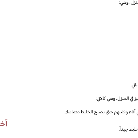
نزل، وهي:
تي.
ي المنزل، وهي كالاتي:
 أناء وقلبيهم حتى يصبح الخليط متماسك.
آخر
يط جيداً.