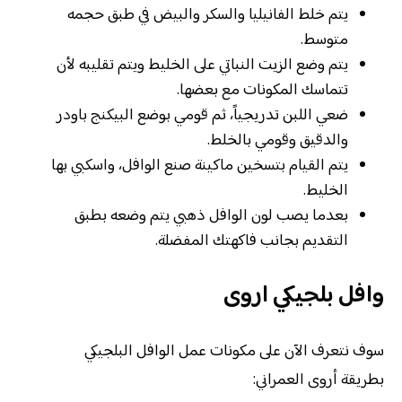
يتم خلط الفانيليا والسكر والبيض في طبق حجمه
متوسط.
يتم وضع الزيت النباتي على الخليط ويتم تقليبه لأن
تتماسك المكونات مع بعضها.
ضعي اللبن تدريجياً، ثم قومي بوضع البيكنج باودر
والدقيق وقومي بالخلط.
يتم القيام بتسخين ماكينة صنع الوافل، واسكبي بها
الخليط.
بعدما يصب لون الوافل ذهبي يتم وضعه بطبق
التقديم بجانب فاكهتك المفضلة.
وافل بلجيكي اروى
سوف نتعرف الآن على مكونات عمل الوافل البلجيكي
بطريقة أروى العمراني: