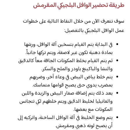
طريقة تحضير الوافل البلجيكي المقرمش
سوف نتعرف الآن من خلال النقاط التالية على خطوات
عمل الوافل البلجيكي بالتفصيل:
في البداية يتم القيام بتسخين آلة الوافل، ورشها
بمادة دهنية تكون غير لاصقة، ويتم تركها جانباً.
ثم يتم القيام بخلط المكونات الجافة معاً كالدقيق
والنشا والباكينغ باودر والملح والسكر.
يتم خلط بياض البيض في وعاء آخر، وضربهم
بمضرب يدوي حتى يصبح قوامها متماسك.
بعد ذلك يتم إضافة صفار البيض والزبدة واللبن
والفانيليا لخليط الدقيق ويتم خلطهم لكي تتجانس
المكونات مع بعضها.
يتم وضع الخليط في آلة الوافل الساخنة، واتركيه إلى
أن يصبح لونه ذهبي ومقرمش.