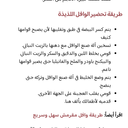
طريقة تحضير الوافل اللذيذة
يتم كسر البيضة في طبق وتقليبها لأن يصبح قوامها
كثيف
تسخين آلة صنع الوافل مع دهنها بالزيت النباتي.
قومي بخلط اللبن والدقيق والسكر والزيت النباتي
والبيكنج باودر والملح والفانيليا حتى يصير قوامها
ناعم.
يتم وضع الخليط في آلة صنع الوافل وتركه حتى
ينضج.
قومي بقلب العجينة على الجهة الأخرى.
قدميه لأطفالك بألف هنا.
اقرأ أيضاً:
طريقة وافل مقرمش سهل وسريع