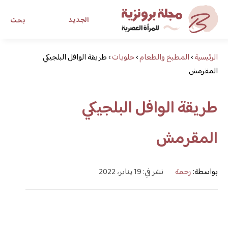
الجديد
بحث
الرئيسية
›
المطبخ والطعام
›
حلويات
›
طريقة الوافل البلجيكي
مجلة برونزية للفتاة العصرية
المقرمش
ابحث عن أي موضوع يهمك
طريقة الوافل البلجيكي
المقرمش
بواسطة:
رحمة
نشر في: 19 يناير، 2022