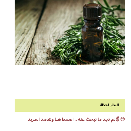
انتظر لحظة
😊
☝️لم تجد ما تبحث عنه .. اضغط هنا وشاهد المزيد