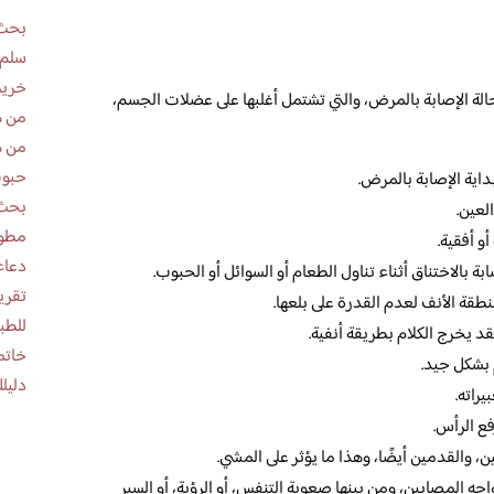
بحث 
سلم 
خريط
حالة الإصابة بالمرض، والتي تشتمل أغلبها على عضلات الجسم،
من ه
من ه
حبوب
اية الإصابة بالمرض.
بحث 
لعين.
مطوية عن
و أفقية.
دعاء
ة بالاختناق أثناء تناول الطعام أو السوائل أو الحبوب.
طقة الأنف لعدم القدرة على بلعها.
للطب
 يخرج الكلام بطريقة أنفية.
خاتم
بشكل جيد.
دليلك
راته.
ع الرأس.
ن، والقدمين أيضًا، وهذا ما يؤثر على المشي.
جه المصابين، ومن بينها صعوبة التنفس، أو الرؤية، أو السير