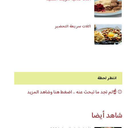
اكلات سريعة التحضير
انتظر لحظة
😊
☝️لم تجد ما تبحث عنه .. اضغط هنا وشاهد المزيد
شاهد أيضا