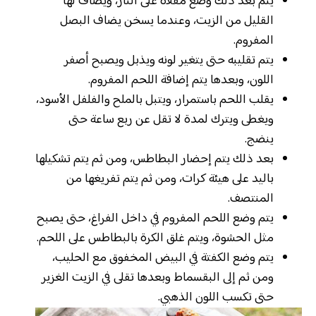
يتم بعد ذلك وضع مقلاة على النار، ويضاف لها
القليل من الزيت، وعندما يسخن يضاف البصل
المفروم.
يتم تقليبه حتى يتغير لونه ويذبل ويصبح أصفر
اللون، وبعدها يتم إضافة اللحم المفروم.
يقلب اللحم باستمرار، ويتبل بالملح والفلفل الأسود،
ويغطى ويترك لمدة لا تقل عن ربع ساعة حتى
ينضج.
بعد ذلك يتم إحضار البطاطس، ومن ثم يتم تشكيلها
باليد على هيئة كرات، ومن ثم يتم تفريغها من
المنتصف.
يتم وضع اللحم المفروم في داخل الفراغ، حتى يصبح
مثل الحشوة، ويتم غلق الكرة بالبطاطس على اللحم.
يتم وضع الكفتة في البيض المخفوق مع الحليب،
ومن ثم إلى البقسماط وبعدها تقلى في الزيت الغزير
حتى تكسب اللون الذهبي.