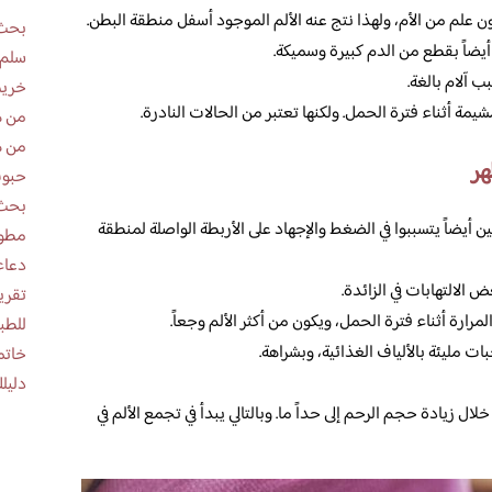
لم من الأم، ولهذا نتج عنه الألم الموجود أسفل منطقة البطن.
بحث 
يضاً بقطع من الدم كبيرة وسميكة.
سلم 
 آلام بالغة.
خريط
ة أثناء فترة الحمل. ولكنها تعتبر من الحالات النادرة.
من ه
من ه
هر
حبوب
بحث 
ن أيضاً يتسببوا في الضغط والإجهاد على الأربطة الواصلة لمنطقة
مطوية عن
دعاء
 الالتهابات في الزائدة.
رارة أثناء فترة الحمل، ويكون من أكثر الألم وجعاً.
للطب
ات مليئة بالألياف الغذائية، وبشراهة.
خاتم
دليلك
ل زيادة حجم الرحم إلى حداً ما. وبالتالي يبدأ في تجمع الألم في