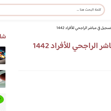
يل في مباشر الراجحي للأفراد 1442
مجلة برونزية للفتاة العصرية
شاه
الراجحي للأفراد 1442
ابحث عن أي موضوع يهمك