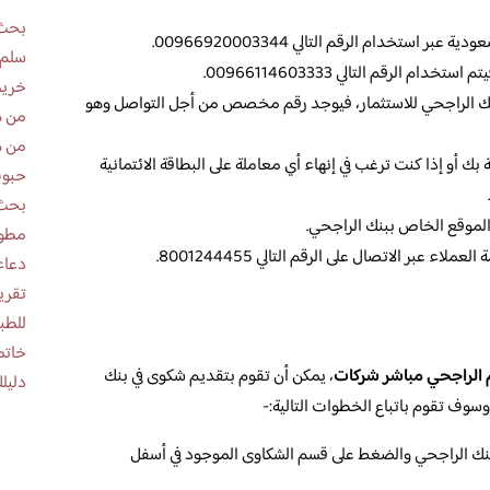
بحث 
 استخدام الرقم التالي 00966920003344.
سلم 
 الرقم التالي 00966114603333.
خريط
بنك الراجحي للاستثمار، فيوجد رقم مخصص من أجل التواصل وهو
من ه
من ه
بك أو إذا كنت ترغب في إنهاء أي معاملة على البطاقة الائتمانية
حبوب
بحث 
 الموقع الخاص ببنك الراجحي.
مطوية عن
 عبر الاتصال على الرقم التالي 8001244455.
دعاء
للطب
خاتم
 الراجحي مباشر شركات
، يمكن أن تقوم بتقديم شكوى في بنك
دليلك
وسوف تقوم باتباع الخطوات التالية:-
بنك الراجحي والضغط على قسم الشكاوى الموجود في أسفل