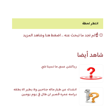
انتظر لحظة
😊
☝️لم تجد ما تبحث عنه .. اضغط هنا وشاهد المزيد
شاهد أيضا
رياكشن عسى ما نسينا شي
انشدك عن طيار ماله جناحين ولا يطير الا بطقه
براسه عمره قصير ان طال في يوم يومين