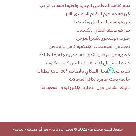
سلم تقاعد المعلمين الجديد وكيفية احتساب الراتب
خريطة مفاهيم النظام الشمسي pdf
من هو سامر اسماعيل ويكيبيديا
من هو يوسف انطاكي ويكيبيديا
حبوب موسيجور لتكبير المؤخرة
بحث عن المنمنمات الإسلامية كامل بالعناصر
مطوية عن سرطان الثدي pdf مميزة جاهزة للطباعة
دعاء النصر على الاعداء والظالمين كامل مكتوب
تقرير عن الانفجار السكاني بالعناصر pdf جاهز للطباعة
خاتمة بحث جاهزة لكافة المجالات
دليلك الشامل حول التجارة الإلكترونية في السعودية
حقوق النشر محفوظة 2022 ©
مجلة برونزية
-
مواقع مفيدة
-
سياسة