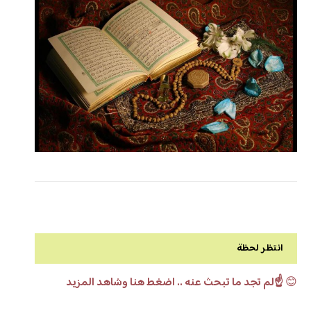
انتظر لحظة
😊
☝️لم تجد ما تبحث عنه .. اضغط هنا وشاهد المزيد