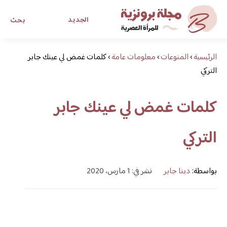
الجديد
بحث
الرئيسية
›
المنوعات
›
معلومات عامة
›
مجلة برونزية للفتاة العصرية
كلمات غمض لي عينك جابر
التركي
ابحث عن أي موضوع يهمك
كلمات غمض لي عينك جابر
التركي
بواسطة:
دينا جابر
نشر في: 1 مارس، 2020