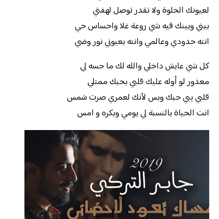
لعيونك الحلوة ولا تقدر توصل لهفتي
بيني وبينك فيه شي روعة غلا واحساس حي
انته حدودي وعالمي وانته بعيوني نور وضي
كل شي عايش داخلي والله لك ما حسه لي
معذور لو أوله عليك قلبي بحبك ممتلي
قلبي يبي حبك وبس لأنك لعمري صرت شمس
انت الحياة بالنسبة لي يومي وبكره و امس