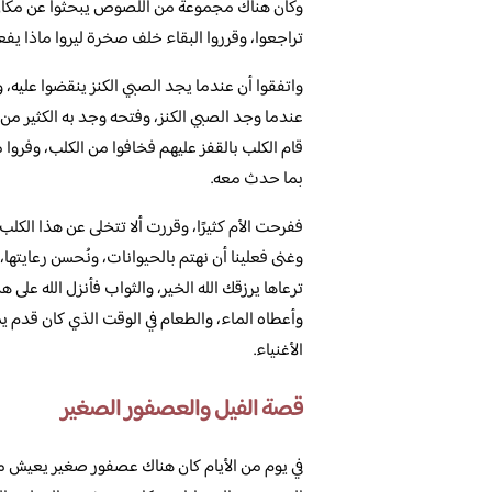
وكان هناك مجموعة من اللصوص يبحثوا عن مكان ا
تراجعوا، وقرروا البقاء خلف صخرة ليروا ماذا يف
واتفقوا أن عندما يجد الصبي الكنز ينقضوا عليه، 
عندما وجد الصبي الكنز، وفتحه وجد به الكثير م
قام الكلب بالقفز عليهم فخافوا من الكلب، وفروا مس
بما حدث معه.
ففرحت الأم كثيرًا، وقررت ألا تتخلى عن هذا الكل
وغنى فعلينا أن نهتم بالحيوانات، ونُحسن رعايتها
ترعاها يرزقك الله الخير، والثواب فأنزل الله على ه
وأعطاه الماء، والطعام في الوقت الذي كان قدم يم
الأغنياء.
قصة الفيل والعصفور الصغير
في يوم من الأيام كان هناك عصفور صغير يعيش مع