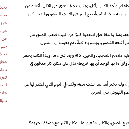
لطعام، وأخذ الكلب يأكل، ويشرب حتى قضى على الأكل بأكمله من
بحث 
قوته مرة ثانية، وأصبح المرافق الثالث للصبي، ووالدته فكان
سلم 
خريط
من ه
هة، وساروا معًا حتى ابتعدوا كثيرًا عن البيت فتعب الصبي من
من ه
شعة الشمس، ويستريح قليلًا، ثم يعودوا إلى المنزل.
حبوب
بحث 
عليه ملامح التعجب، والحيرة كأنه وجد شيء ما، وبدأ الكلب يحفر
مطوية عن
، وقرأ ما بها فوجد أن بها خريطة تدل على مكان كنز مدفون في
دعاء
، ولم يخبر أمه بما حدث معه، ولكنه في اليوم التالي اعتذر لها عن
للطب
طع النهوض من السرير.
خاتم
دليلك
خرج الصبي، والكلب وذهبوا غلى مكان الكنز مع وصفة الخريطة،