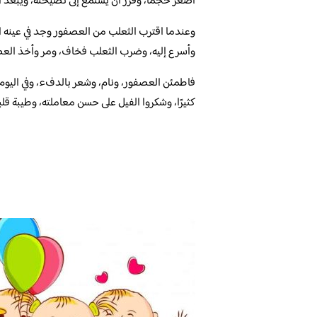
أصغر حجمًا، وقرر أن يستمع إلى نصيحته، ويبعد ال
وعندما اقترب الثعلب من العصفور وجد في عينه ا
وأسرع إليه، وضرب الثعلب فخاف، ومر وأخذ العصفو
فاطمئن العصفور، ونام، وشعر بالدفء، وفي اليوم 
كثيرًا، وشكروا الفيل على حسن معاملته، وطيبة قلبه