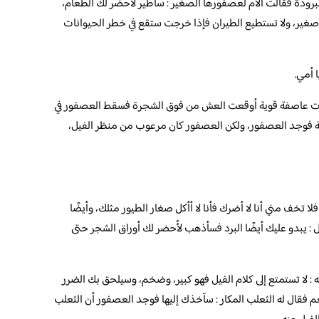
برودة فقالت الأم لعصفورها الصغير : سأطير لأُحضر لك الطعام،
غير، ولا تستطيع الطيران فإذا خرجت ستقع في خطر الحيوانات
 أمي.
ت عاصفة قوية أوقعت العش من فوق الشجرة فسقط العصفور في
غابة فوجد العصفور، ولكن العصفور كان مرعوب من منظر الفيل،
ا تخف مني أنا لا أضرك فأنا لا أأكل صغار الطيور مثلك، وأيضًا
 يبدو عليك أيضًا البرد فسأذهب لأُحضر لك أوراق الشجر حتى
ه : لا تستمتع إلى كلام الفيل فهو كبير، وضخم، وسيلحق بك الضرر
نعم فقال له الثعلب المكار : سآخذك إليها فوجد العصفور أن الثعلب