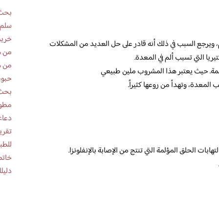
بحث 
سلم 
خريط
، ويرجع السبب في ذلك أنه قادر على حل العديد من المشكلات
من ه
يريا التي تسبب ألم في المعدة.
من ه
عمة. حيث يعتبر هذا المشروب ملين طبيعي
حبوب
لمعدة، وتهدأ من روعها كثيراً.
بحث 
مطوية عن
دعاء
للطب
ات الحلق المؤلمة التي تنتج من الإصابة بالإنفلونزا.
خاتم
دليلك