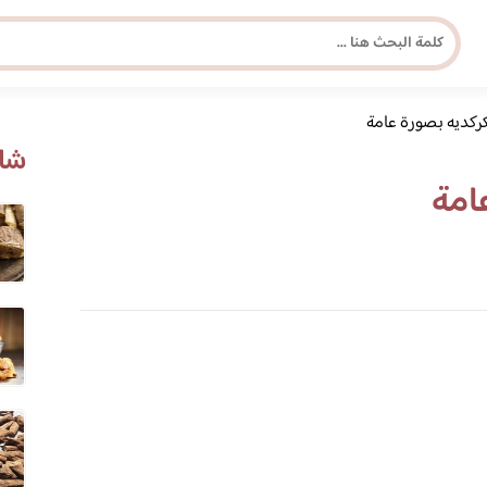
كركديه بصورة عامة
مجلة برونزية للفتاة العصرية
شاه
امة
ابحث عن أي موضوع يهمك