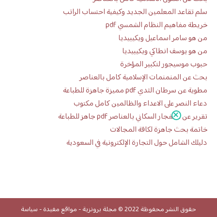
سلم تقاعد المعلمين الجديد وكيفية احتساب الراتب
خريطة مفاهيم النظام الشمسي pdf
من هو سامر اسماعيل ويكيبيديا
من هو يوسف انطاكي ويكيبيديا
حبوب موسيجور لتكبير المؤخرة
بحث عن المنمنمات الإسلامية كامل بالعناصر
مطوية عن سرطان الثدي pdf مميزة جاهزة للطباعة
دعاء النصر على الاعداء والظالمين كامل مكتوب
تقرير عن الانفجار السكاني بالعناصر pdf جاهز للطباعة
خاتمة بحث جاهزة لكافة المجالات
دليلك الشامل حول التجارة الإلكترونية في السعودية
حقوق النشر محفوظة 2022 ©
مجلة برونزية
-
مواقع مفيدة
-
سياسة