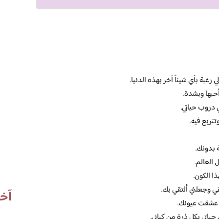
 رغبة بأي شيئاً آخر بهذه الدنيا.
أحبها وبشدة.
 دروب حياتي.
تتربع فيه.
 بدونك.
العالم.
ا الكون.
قي وجعلني ألتقي بك.
آخر
 عشقت عيونك.
 حياتي بكل ذرة من كياني.