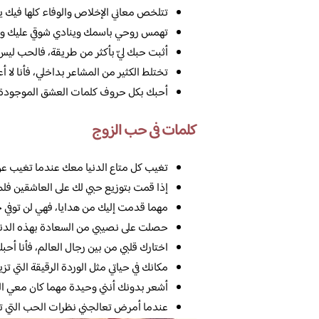
تتلخص معاني الإخلاص والوفاء كلها فيك ي
تهمس روحي باسمك وينادي شوقي عليك ولن 
أثبت حبك ليّ بأكثر من طريقة، فالحب ليس
تختلط الكثير من المشاعر بداخلي، فأنا لا 
أحبك بكل حروف كلمات العشق الموجودة في
كلمات فى حب الزوج
تغيب كل متاع الدنيا معك عندما تغيب عن
إذا قمت بتوزيع حبي لك على العاشقين فلم 
مهما قدمت إليك من هدايا، فهي لن توفي حق
حصلت على نصيبي من السعادة بهذه الدنيا 
اختارك قلبي من بين رجال العالم، فأنا أحبك ك
مكانك في حياتي مثل الوردة الرقيقة التي تز
أشعر بدونك أنني وحيدة مهما كان معي الع
عندما أمرض تعالجني نظرات الحب التي تم