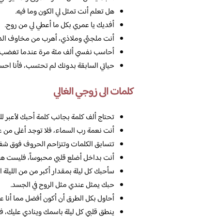
هل تعلم أنت تمثل لي الكون وما فيه.
أفديك يا عمري بكل ما أعطي لي من روح.
أنت ملجئي وملاذي، أهرب من مخاوف الدني
أحاسب نفسي ألف مئة مرة عندما تغضب من
حياتي السابقة بدونك لم تحتسب، فأنا اح
كلمات الى زوجي الغالي
تحتاج ألف كلمة بجانب كلمة أحبك لأعبر ل
أنت نعمة رب السماء، فلا توجد أغلى من عم 
تتسابق الكلمات وتتزاحم الحروف فوق شفتي
أنت بداخل أضلع قلبي محبوساً، فليست هن
سأحبك كل ليلة بمقدار أكبر من من الليلة ال
حبك يمثل عندي مثل الروح في الجسد.
أحاول بكل الطرق أن أكون أفضل مما أنا علي
ينطق قلبي كل ليلة باسمك وينادي عليك، ف