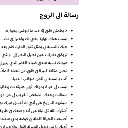
رسالة الى الزوج
لا يطمئن قلبي إلا عندما تجلس بجواره.
ليست هناك نهاية لحبي لك واعتزازي بك.
حبك بالنسبة لي يمثل كنوز الدنيا، فلم يعد لي
تربكني نظرات حين تطيل النظر إلي، ولكني 
عيونك تشبه عندي ضياء القمر الذي ينير لي
تحتل مكانة كبيرة في قلبي، بل تحتله كاملاً و
أنت بالنسبة لي ثامن عجائب الدنيا.
ليست لي حياة بدونك فهي هنيئة بك وخالية
ستظلك وحدك الشخص القريب لي من دول 
سيشهد التاريخ علي أنني لم أعشق غبرك بهذ
أشكرك الله كل ليلة على أنه وضعك في طري
أصبحت الحياة كاملة في قبضة يدي عندما
أحبك يا من تحتل المنزلة الأولى والأخيرة في