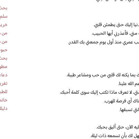
بحث 
سلم 
خريط
ا إليك حتى يطمئن قلبي.
من ه
ي، فأعذرني أيها الحبيب.
من ه
سب عمري منذ أول يوم جمعني بك القدر.
حبوب
بحث 
مطوية عن
دعاء
ك بما يكنه لك قلبي من حب ومشاعر طيبة.
الله علينا.
للطب
، لا تعرف ماذا تكتب إليك سوى كلمة أحبك.
خاتم
اك أي فرصة للهرب.
دليلك
تي تسبقها.
ه الآن، حتى أليق بحبك.
هل لك بأن تسمعه ذات ليلة.