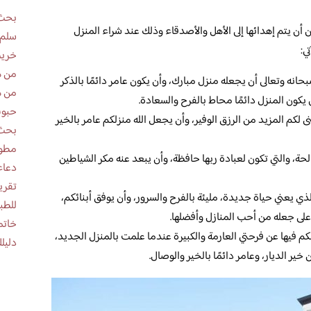
بحث 
 أن يتم إهدائها إلى الأهل والأصدقاء وذلك عند شراء المنزل
سلم 
ي:
خريط
من ه
انه وتعالى أن يجعله منزل مبارك، وأن يكون عامر دائمًا بالذكر
من ه
ن يكون المنزل دائمًا محاط بالفرح والسعادة.
حبوب
ى لكم المزيد من الرزق الوفير، وأن يجعل الله منزلكم عامر بالخير
بحث 
مطوية عن
حة، والتي تكون لعبادة ربها حافظة، وأن يبعد عنه مكر الشياطين
دعاء
ي يعني حياة جديدة، مليئة بالفرح والسرور، وأن يوفق أبنائكم،
للطب
 على جعله من أحب المنازل وأفضلها.
خاتم
لكم فيها عن فرحتي العارمة والكبيرة عندما علمت بالمنزل الجديد،
دليلك
خير الديار، وعامر دائمًا بالخير والوصال.