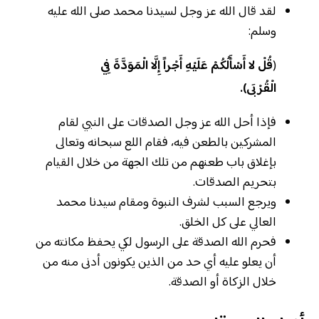
لقد قال الله عز وجل لسيدنا محمد صلى الله عليه
وسلم:
(
قُلْ لا أَسْأَلُكُمْ عَلَيْهِ أَجْراً إِلَّا الْمَوَدَّةَ فِي
الْقُرْبَى).
فإذا أحل الله عز وجل الصدقات على النبي لقام
المشركين بالطعن فيه، فقام اللع سبحانه وتعالى
بإغلاق باب طعنهم من تلك الجهة من خلال القيام
بتحريم الصدقات.
ويرجع السبب لشرف النبوة ومقام سيدنا محمد
العالي على كل الخلق.
فحرم الله الصدقة على الرسول لكي يحفظ مكانته من
أن يعلو عليه أي حد من الذين يكونون أدنى منه من
خلال الزكاة أو الصدقة.