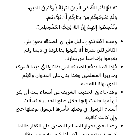
“لا يَنْهَاكُمُ اللَّهُ عَنِ الَّذِينَ لَمْ يُقَاتِلُوكُمْ فِي الدِّينِ،
وَلَمْ يُخْرِجُوكُمْ مِنْ دِيَارِكُمْ أَنْ تَبَرُّوهُمْ،
وَتُقْسِطُوا إِلَيْهِمْ إِنَّ اللَّهَ يُحِبُّ الْمُقْسِطِينَ”.
وهذه الآية تكون دليل على أن الصدقة تجوز على
الكافر لكن بشرط ألا يكونوا يقاتلوننا في ديننا ولم
يقوموا بإخراجنا من ديارنا.
فإذا قمنا بدفع الصدقة لمن يقاتلونا في ديننا فسوف
يحاربوا المسلمين وهذا يدل على العدوان والإثم
الذي نهانا الله عنه.
وقد جاء في الحديث الشريف عن أسماء بنت أبي بكر
أن أمها جاءت إليها خلال صلح الحديبية فسألت
أسماء الرسول في وصلها فأمرها الرسول بوصلها حتى
وإن كانت كافرة.
وهذا يعني بجواز المسلم التصدق على الكفار طالما
لا يوجد بينهم حرب، لكن إذا كان بينهم حرب فلا