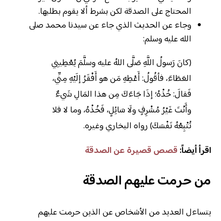
المحتاج على الصدقة لكن بشرط ألا يقوم بطلبها.
وجاء عن الحديث الذي جاء عن سيدنا محمد صلى
الله عليه وسلم:
(كانَ رَسولُ اللَّهِ صَلَّى اللهُ عليه وسلَّمَ يُعْطِينِي
العَطَاءَ، فأقُولُ: أَعْطِهِ مَن هو أَفْقَرُ إلَيْهِ مِنِّي،
فَقالَ: خُذْهُ؛ إذَا جَاءَكَ مِن هذا المَالِ شَيءٌ
وأَنْتَ غَيْرُ مُشْرِفٍ ولَا سَائِلٍ، فَخُذْهُ، وما لا فلا
تُتْبِعْهُ نَفْسَكَ) رواه البخاري وغيره.
اقرأ أيضاً:
قصص قصيرة عن الصدقة
من حرمت عليهم الصدقة
يتساءل العديد من الأشخاص عن الذين حرمت عليهم