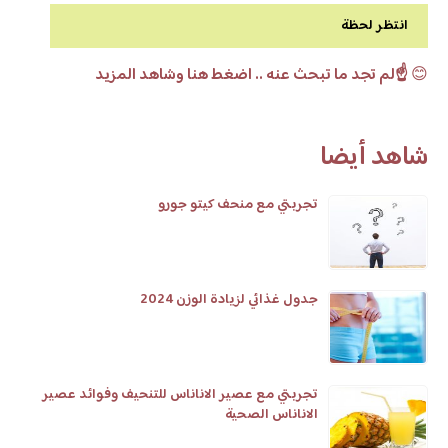
انتظر لحظة
😊
☝️لم تجد ما تبحث عنه .. اضغط هنا وشاهد المزيد
شاهد أيضا
تجربتي مع منحف كيتو جورو
جدول غذائي لزيادة الوزن 2024
تجربتي مع عصير الاناناس للتنحيف وفوائد عصير
الاناناس الصحية