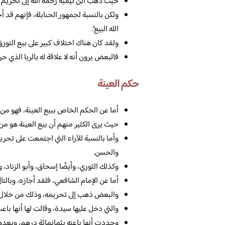
حيث ذهب ابن تيمية رحمه الله إلى تحريم بيع
ولكن بالنسبة لجمهور الحنابلة، فإنهم قد أج
الله البيع”.
ولقد كان هناك اختلاف كبير على بيع التورق 
فالبعض يرون أنه لا علاقة له بالربا الذي حرم
حكم العينة
أما عن الحكم الخاص ببيع العينة، فهو من ال
حيث يرى الكثير منهم أن بيع العينة هو من
وأما بالنسبة للآراء التي اجتمعت على تحر
والحسن.
وكذلك الثوري، وأيضًا إسحاق، وأبو الزناد، 
أما عن الإمام الشافعي، فلقد أجازه، وبالتال
والبعض ذهب إلى تحريمه، وذلك من خلال الر
والتي دخل عليها سيدة، وقالت لها أنها باعت
وحددت أنها باعته بثمانمائة درهم، وبعده