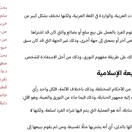
بحث 
سلم 
 العربية، والواردة في اللغة العربية، ولكنها تختلف بشكل كبير عن
خريط
من ه
وم الفرد بالعمل على بيع سلع أو بضائع والتي كان قد اشتراها.
من ه
خص آخر أو بمعنى إلى جهة أخرى، وذلك غير الجهة التي قد كان سبق
حبوب
بحث 
 وذلك على طريقة مفهوم التورق، وذلك من أجل الاستفادة للشخص.
مطوية عن
دعاء
عة الإسلامية
للطب
من الأحكام المختلفة، وذلك باختلاف الأئمة، فلكل واحد رأي
خاتم
إليه جمهور الحنابلة، وذلك فيما جاء عن التورق والعينة، وهو الآتي:
دليلك
ة، أنه هو العملية التي يتم فيها شراء الفرد لسلعة، ولكنها لا
ا بالديّن، أي أنه يشتريها مثلًا تقسيط، ومن ثم يقوم ببيعها إلى