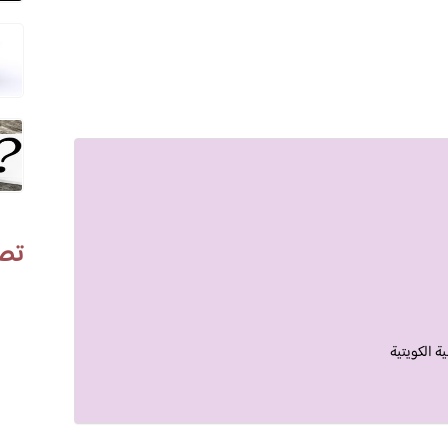
تص
ة الكويتية