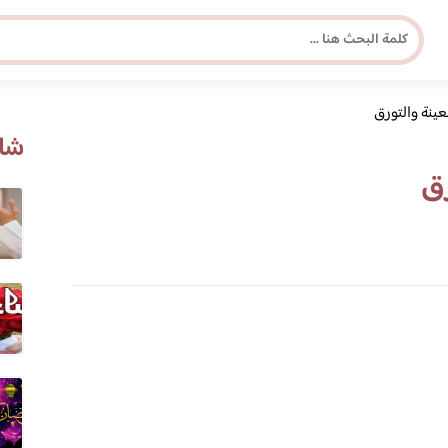
عينة والتورق
مجلة برونزية للفتاة العصرية
شاه
رق
ابحث عن أي موضوع يهمك