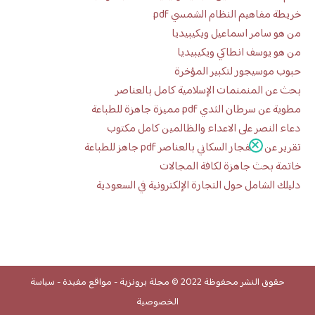
خريطة مفاهيم النظام الشمسي pdf
من هو سامر اسماعيل ويكيبيديا
من هو يوسف انطاكي ويكيبيديا
حبوب موسيجور لتكبير المؤخرة
بحث عن المنمنمات الإسلامية كامل بالعناصر
مطوية عن سرطان الثدي pdf مميزة جاهزة للطباعة
دعاء النصر على الاعداء والظالمين كامل مكتوب
تقرير عن الانفجار السكاني بالعناصر pdf جاهز للطباعة
خاتمة بحث جاهزة لكافة المجالات
دليلك الشامل حول التجارة الإلكترونية في السعودية
حقوق النشر محفوظة 2022 ©
مجلة برونزية
-
مواقع مفيدة
-
سياسة
الخصوصية