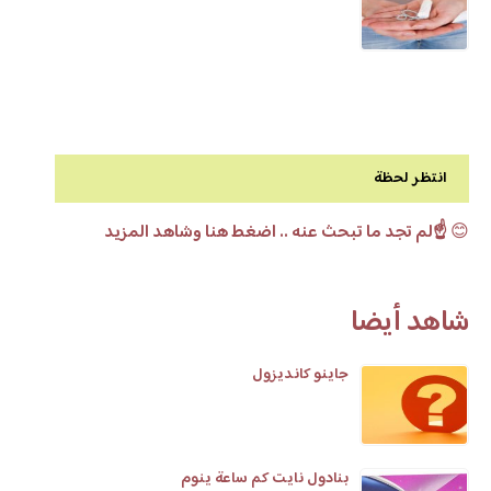
انتظر لحظة
😊
☝️لم تجد ما تبحث عنه .. اضغط هنا وشاهد المزيد
شاهد أيضا
جاينو كانديزول
بنادول نايت كم ساعة ينوم