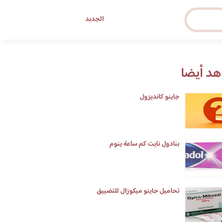
الجديد
د أيضا
جاينو كانديزول
بنادول نايت كم ساعة ينوم
تحاميل جاينو ميكوزال للتضييق