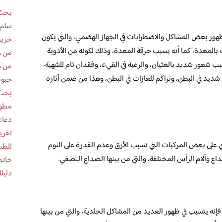
بحث 
سلم 
 ظهور بعض المشاكل والاضطرابات في الجهاز الهضمي، والتي يكون
خريط
 بالمعدة، كما أنه يسبب حرقة المعدة، وذلك لكونه من الأدوية
من ه
سبب شعور شديد بالغثيان، والرغبة في القيء، وفقدان تام للشهية،
من ه
ديد في البطن، وتراكم للغازات في البطن، وهذا من ضمن آثاره
حبوب
بحث 
مطوية عن
دعاء
توي على بعض المركبات التي تسبب الأرق وعدم القدرة على النوم
للطب
اع وآلام الرأس المختلفة، والتي من بينها الصداع النصفي.
خاتم
دليلك
فإنه يتسبب في ظهور العديد من المشاكل الجلدية، والتي من بينها