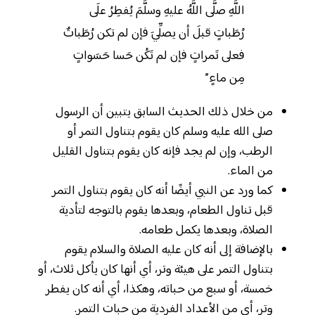
اللَّهِ
صلَّى
اللَّهُ
عليهِ
وسلَّمَ
يُفطِرُ
علَى
رُطَباتٍ
قبلَ
أن
يصلِّيَ
فإن
لم
تكن
رُطَباتٌ
فعلى
تَمراتٍ
فإن
لم
تَكُن
حَسا
حَسَواتٍ
مِن
ماءٍ”
من خلال ذلك الحديث السابق يتبين أن الرسول
صلى الله عليه وسلم كان يقوم بتناول التمر أو
الرطب، وإن لم يجد فإنه كان يقوم بتناول القليل
من الماء.
كما ورد عن النبي أيضًا أنه كان يقوم بتناول التمر
قبل تناول الطعام، وبعدها يقوم بالتوجه لتأدية
الصلاة، وبعدها يكمل طعامه.
بالإضافة إلى أنه كان عليه الصلاة والسلام يقوم
بتناول التمر على هيئة وتر، أي أنها كان يأكل ثلاث، أو
خمسة، أو سبع من حباته، وهكذا، أي أنه كان يفطر
وتر، أي من الأعداد الفردية من حبات التمر.