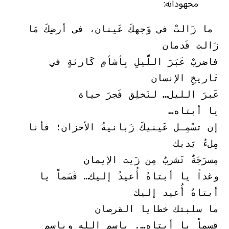
مجهوداته:
 ما زَالتْ في وَجهكَ عَينان، في أرضِكَ مَا 
زَالت قَدمان
فاضربْ عَبَرَ اللَّيلِ بِأشأمِ كَارثةٍ في 
تَاريخِ الإنسان
عَبرَ الليل… لنَخلِق فَجرَ حياة
يا أبتاه…
إن تسْمِـل عَينيكَ زَبانيةُ الأحزان؛ فأنا 
مِلءُ يَديك
مِسرَجَةٌ تَشربُ مِن زَيت الإيمان
وغداً يا أبتاهُ أُعيدُ إليك… قَسَماً يا 
أبتاهُ أُعيد إليك
ما سلبتك خطايا القرصان
قسماً يا أبتاه…. باسم الله وباسم 