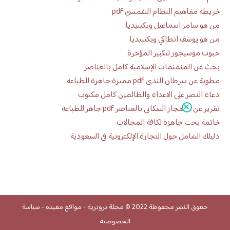
خريطة مفاهيم النظام الشمسي pdf
من هو سامر اسماعيل ويكيبيديا
من هو يوسف انطاكي ويكيبيديا
حبوب موسيجور لتكبير المؤخرة
بحث عن المنمنمات الإسلامية كامل بالعناصر
مطوية عن سرطان الثدي pdf مميزة جاهزة للطباعة
دعاء النصر على الاعداء والظالمين كامل مكتوب
تقرير عن الانفجار السكاني بالعناصر pdf جاهز للطباعة
خاتمة بحث جاهزة لكافة المجالات
دليلك الشامل حول التجارة الإلكترونية في السعودية
حقوق النشر محفوظة 2022 ©
مجلة برونزية
-
مواقع مفيدة
-
سياسة
الخصوصية