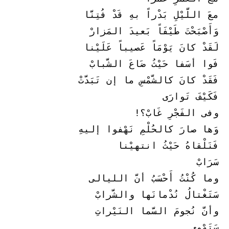
معَ اللَّيْلِ بَدْراً بهِ قَدْ فُتِنَّا
وَأَصْبَحْتَ طَيْفَاً بَعيدَ المَزارْ
لَقَدْ كانَ يَوْمَاً عَصيباً عَلَيْنا
فَوا أسَفا حَيْثُ ضَاعَ الشَّبابْ
فَقَدْ كانَ كالشَّمْسِ ما إن تَبَدَّتْ
فَكَيْفَ تَوارَى
وفى الفَجْرِ غَابْ؟!
وَها صارَ كالحُلْمِ نَهْفوا إليهِ
فَنَلْقاهُ حَيْثُ انتهيْنا
سَرَابْ
وما كُنْتُ أَحْسَبُ أنَّ الليالى
سَتَغْتالُ نُدْمانَها والشَّرابْ
وأنَّ نُجومَ السَّما النَيْراتِ
سَتَهْوِى