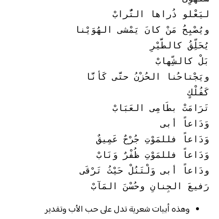
ليَعْلو ذُراها التُّرابْ
ويُصْبِحُ مَنْ كانَ يَمْشى الهُوَيْنا
يُحَلِّقُ كالطَّيْرِ
بَلْ كالشِّهابْ
ويَجْتاحُنا الحُزْنُ حتَّى كَأنَّا
كَفُلْكٍ
تَرَامَتْ بطَامِى العَبَابْ
وَدَاعاً أبى
وَدَاعاً فللمَوْتِ جُرْحٌ عَمِيقٌ
وَدَاعاً فللمَوْتِ ظُفْرٌ وَنَابْ
ودَاعاً أبى وَلْتَنُلْ حَيْثُ تَرْقَى
رَفيعَ الجِنانِ وحُسْنَ المَآبْ 
وهذه أبيات شعرية تدل على حب الأب وتقدير