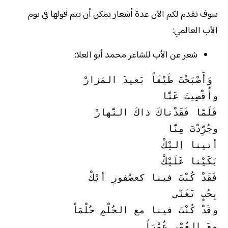
سوف نقدم لكم الآن عدة أشعار يمكن أن يتم قولها في يوم
الأب العالمي:
شعر عن الأب للشاعر محمد أبو العلا:
 وَأَصْبَحْتَ طَيْفَاً بَعيدَ المَزارْ
وأُقْصِيتَ عَنَّا
فَلَمَّا فَقَدْناكَ ذاكَ النَّهارْ
وجُرِّدْتَ مِنَّا
أتينا إليْكْ
بَكَيْنا عَلَيْكْ
فَقَدْ كُنْتَ فينا كعصْفورِ أيْكْ
بِحُبٍ تَغَنَّى
وقَدْ كُنْتَ فينا مع الحُلْمِ حُلْمَاً
معَ العُمْرِ عُمْرَاً