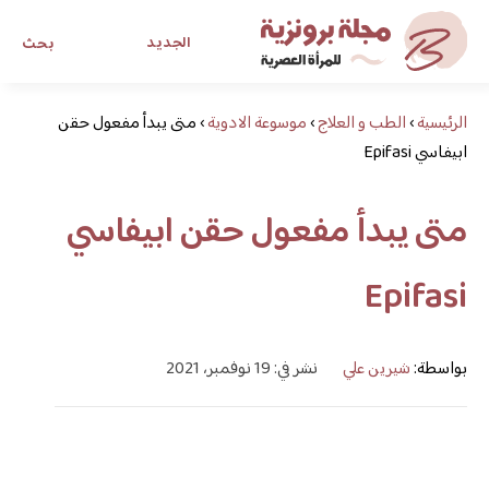
الجديد
بحث
الرئيسية
›
الطب و العلاج
›
موسوعة الادوية
›
مجلة برونزية للفتاة العصرية
متى يبدأ مفعول حقن
ابيفاسي Epifasi
ابحث عن أي موضوع يهمك
متى يبدأ مفعول حقن ابيفاسي
Epifasi
بواسطة:
شيرين علي
نشر في: 19 نوفمبر، 2021