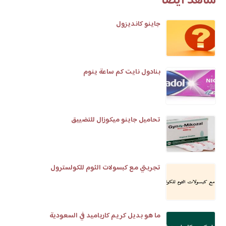
شاهد أيضا
جاينو كانديزول
بنادول نايت كم ساعة ينوم
تحاميل جاينو ميكوزال للتضييق
تجربتي مع كبسولات الثوم للكولسترول
ما هو بديل كريم كارباميد في السعودية