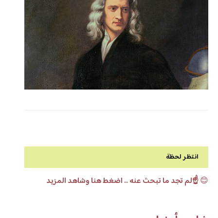
انتظر لحظة
😊
☝️لم تجد ما تبحث عنه .. اضغط هنا وشاهد المزيد