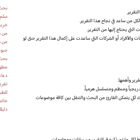
بحث 
لتقرير.
سلم 
كل من ساعد في نجاح هذا التقرير.
خريط
التي يحتاج إليها من التقرير.
من ه
 والأفراد أو الشركات التي ساعدت على إكمال هذا التقرير حتى لو
من ه
حبوب
بحث 
مطوية عن
دعاء
رير وأهمها.
جياً ومنظم ومتسلسل هرمياً.
للطب
 لكي يتمكن القارئ من البحث والتنقل بين كافة موضوعات
خاتم
دليلك
كل ما تم ذكره في التقرير من بيانات ومعلومات.