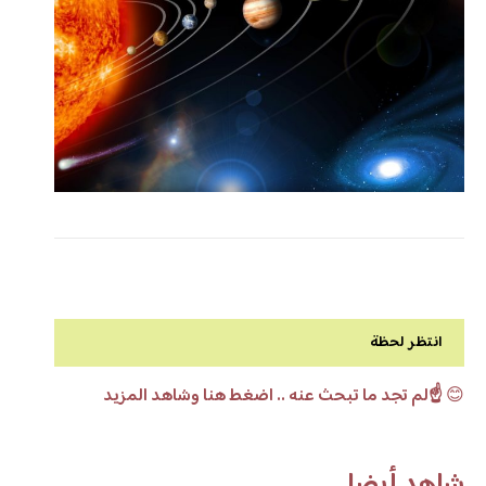
انتظر لحظة
😊
☝️لم تجد ما تبحث عنه .. اضغط هنا وشاهد المزيد
شاهد أيضا