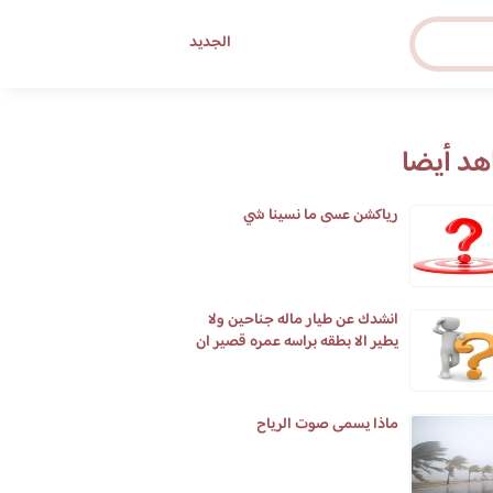
الجديد
د أيضا
رياكشن عسى ما نسينا شي
انشدك عن طيار ماله جناحين ولا
يطير الا بطقه براسه عمره قصير ان
طال في يوم يومين
ماذا يسمى صوت الرياح