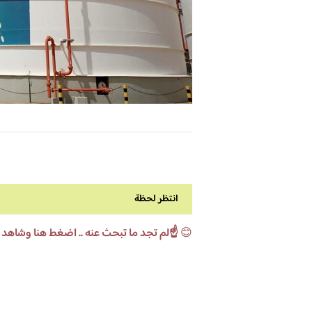
انتظر لحظة
😊
☝️لم تجد ما تبحث عنه .. اضغط هنا وشاهد 